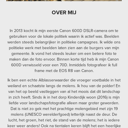
OVER MIJ
In 2013 kocht ik mijn eerste Canon 600D DSLR-camera om
te
gebruiken voor de lokale politiek waarin ik actief was. Beelden
werden steeds belangrijker in politieke campagnes. Ik wilde ons
politieke werk met beelden laten zien aan de burgers van mijn
gemeente. Ik vond het steeds leuker om een betere foto te
maken dan de foto ervoor. Binnen korte tijd heb ik mijn Canon
600D verwisseld voor een 70D. Inmiddels fotografeer ik full
frame met de EOS R8 van Canon.
Ik ben een echte Alblasserwaarder die vroeger voetbalde in het
weiland en schaatste langs de molens. Ik hou van de polder! En
van het op beeld vastleggen van al het moois dat dit landschap
in zich heeft. Sinds ik in het dorp Kinderdijk woon (2016) is mijn
liefde voor landschapsfotografie alleen maar groter geworden.
Dat is niet zo gek met het prachtige molengebied met zijn 19
molens (UNESCO werelderfgoed) letterlijk naast de deur. De
lucht, het groen, het riet, de stand van de molens; het is iedere
keer weer anders! Ook na tientalen keren blijft het een heerlijke