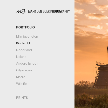
PORTFOLIO
Mijn favorieten
Kinderdijk
Nederland
IJsland
Andere landen
Cityscapes
Macro
Wildlife
PRINTS